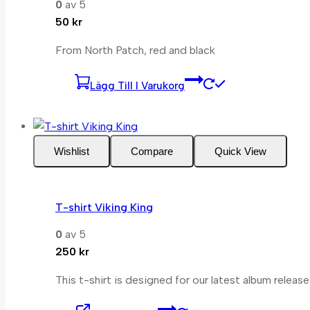
0
av 5
50
kr
From North Patch, red and black
Lägg Till I Varukorg
Wishlist
Compare
Quick View
T-shirt Viking King
0
av 5
250
kr
This t-shirt is designed for our latest album releas
Den