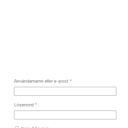
Obligatoriskt
Användarnamn eller e-post
*
Obligatoriskt
Lösenord
*