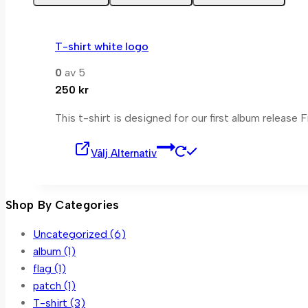
varianter.
De
olika
T-shirt white logo
alternativen
kan
0
av 5
väljas
250
kr
på
This t-shirt is designed for our first album release
produktsidan
Den
Välj Alternativ
här
produkten
har
Shop By Categories
flera
varianter.
Uncategorized
(6)
De
album
(1)
olika
flag
(1)
alternativen
patch
(1)
kan
T-shirt
(3)