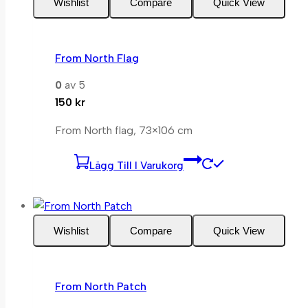
Wishlist
Compare
Quick View
From North Flag
0
av 5
150
kr
From North flag, 73×106 cm
Lägg Till I Varukorg
Wishlist
Compare
Quick View
From North Patch