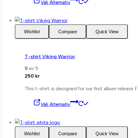
Välj Alternativ
här
produkten
har
flera
Wishlist
Compare
Quick View
varianter.
De
olika
T-shirt Viking Warrior
alternativen
kan
0
av 5
väljas
250
kr
på
This t-shirt is designed for our first album release
produktsidan
Den
Välj Alternativ
här
produkten
har
flera
Wishlist
Compare
Quick View