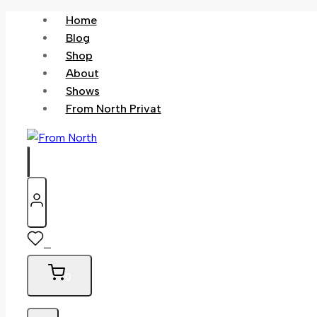
Skip
Home
to
Blog
content
Shop
About
Shows
From North Privat
0
0