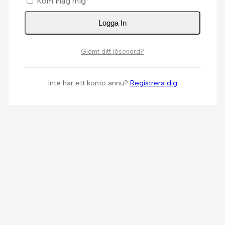
Kom ihåg mig
Logga In
Glömt ditt lösenord?
Inte har ett konto ännu?
Registrera dig