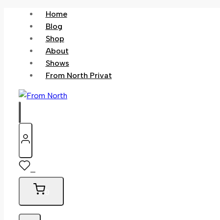
Skip
Home
to
Blog
content
Shop
About
Shows
From North Privat
0
0