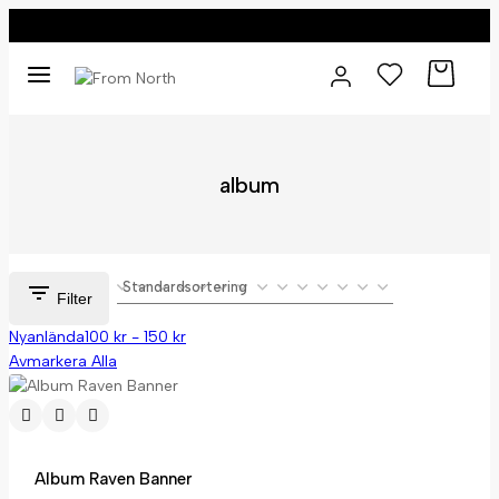
0
0
album
Filter
Nyanlända
100
kr
-
150
kr
Avmarkera Alla
Album Raven Banner