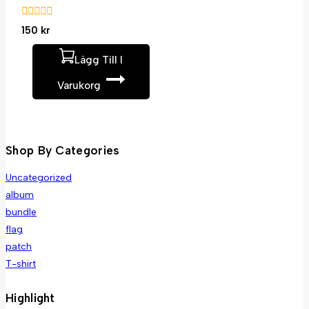
0
150
kr
av
5
Lägg Till I
Varukorg
Shop By Categories
Uncategorized
album
bundle
flag
patch
T-shirt
Highlight