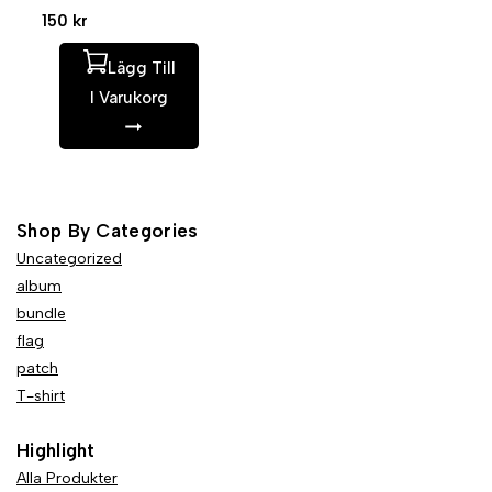
0
150
kr
av
5
Lägg Till
I Varukorg
Shop By Categories
Uncategorized
album
bundle
flag
patch
T-shirt
Highlight
Alla Produkter