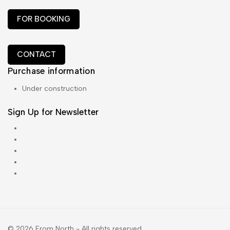
FOR BOOKING
CONTACT
Purchase information
Under construction
Sign Up for Newsletter
About Us
Accordion
Blog
Cart
Checkout
© 2026 From North - All rights reserved