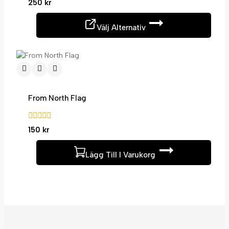
0
250
kr
av
5
Välj Alternativ
From North Flag
0
150
kr
av
5
Lägg Till I Varukorg