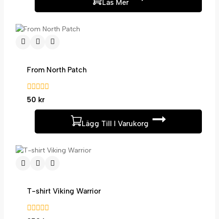
Läs Mer
5
From North Patch
0
50
kr
av
5
Lägg Till I Varukorg
T-shirt Viking Warrior